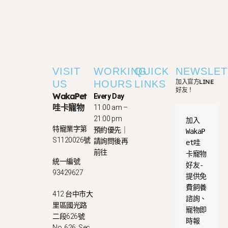
VISIT
WORKING
QUICK
NEWSLET
加入官方LINE
US
HOURS
LINKS
好友！
WakaPet
Every Day
哇卡寵物
11:00 am –
21:00 pm
加入
特寵業字第
預約優先｜
WakaP
S1120026號
請詢問後再
et哇
前往
卡寵物
統一編號
好友-
93429627
提供免
費飼養
412 台中市大
諮詢、
里區國光路
寵物即
二段626號
時報
No. 626, Sec.