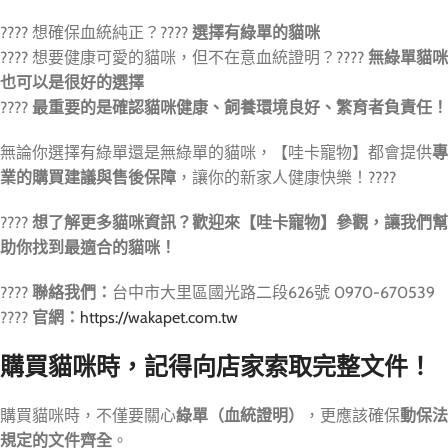
???? 想確保血統純正？????
選擇有綠單的貓咪
???? 想要健康可愛的貓咪，但不在意血統證明？????
無綠單貓咪
也可以是很好的選擇
????
最重要的是確認貓咪健康、飼養環境良好、繁育者負責任！
無論你選擇有綠單還是無綠單的貓咪，【哇卡寵物】都會提供
專
業的購買建議與售後保障
，讓你的新家人健康快樂！????
????
想了解更多貓咪資訊？歡迎來【哇卡寵物】參觀，讓我們幫
助你找到最適合的貓咪！
????
聯絡我們：
台中市大里區國光路二段626號 0970-670539
????
官網：
https://wakapet.com.tw
購買貓咪時，記得向店家索取完整文件！
購買貓咪時，不僅要關心
綠單（血統證明）
，更應該確保
動保法
規定的文件齊全
。