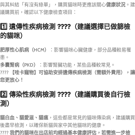
與其糾結「有沒有綠單」，購買貓咪時更應該關心
健康狀況
。建
議購買前，確認以下健康檢查項目：
1️⃣ 遺傳性疾病檢測 ????（建議選擇已做篩檢
的貓咪）
肥厚性心肌病（HCM）
：影響貓咪心臟健康，部分品種較易罹
患。
多囊腎病（PKD）
：影響腎臟功能，某些品種較常見。
????
【哇卡寵物】可協助安排遺傳疾病檢測（需額外費用），讓
您更放心！
2️⃣ 傳染性疾病檢測 ????（建議購買後自行檢
測）
貓白血、貓愛滋、貓瘟
，這些都是常見的貓咪傳染病，建議購買
後盡早檢測，以確保新貓與家中其他貓咪的健康。
????
我們的貓咪在出店前均經過基本健康評估，若需進一步檢