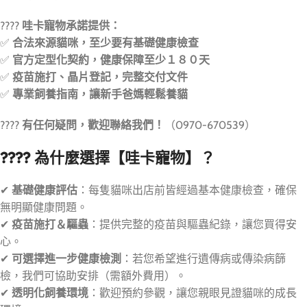
????
哇卡寵物承諾提供：
✅
合法來源貓咪，至少要有基礎健康檢查
✅
官方定型化契約，健康保障至少１８０天
✅
疫苗施打、晶片登記，完整交付文件
✅
專業飼養指南，讓新手爸媽輕鬆養貓
????
有任何疑問，歡迎聯絡我們！
（0970-670539）
???? 為什麼選擇【哇卡寵物】？
✔
基礎健康評估
：每隻貓咪出店前皆經過基本健康檢查，確保
無明顯健康問題。
✔
疫苗施打＆驅蟲
：提供完整的疫苗與驅蟲紀錄，讓您買得安
心。
✔
可選擇進一步健康檢測
：若您希望進行遺傳病或傳染病篩
檢，我們可協助安排（需額外費用）。
✔
透明化飼養環境
：歡迎預約參觀，讓您親眼見證貓咪的成長