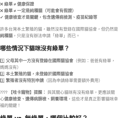
❌
綠單 ≠ 健康保證
❌
綠單 ≠ 一定是純種貓（可能會有假證）
✔
健康檢查才是關鍵，包含遺傳病檢測、疫苗紀錄等
許多台灣本土繁殖的貓，雖然沒有登錄在國際貓協會，但仍然是
純種貓
，只是沒有辦法申請「綠單」而已。
哪些情況下貓咪沒有綠單？
1️⃣
父母其中一方沒有登錄在國際貓協會
（例如：爸爸有綠單，
媽媽沒有）
2️⃣
本土繁殖的貓，未登錄於國際貓協會
3️⃣
繁殖者沒有特別申請
（因為申請綠單需要額外費用）
????
【哇卡寵物】提醒：
與其關心貓咪有沒有綠單，更應該關
心
健康檢查、遺傳病篩檢、飼養環境
，這些才是真正影響貓咪幸
福的關鍵！