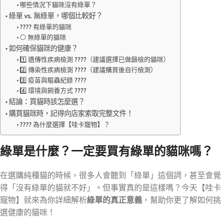
哪些情況下貓咪沒有綠單？
綠單 vs. 無綠單，哪個比較好？
???? 有綠單的貓咪
⚪ 無綠單的貓咪
如何確保貓咪的健康？
1️⃣ 遺傳性疾病檢測 ????（建議選擇已做篩檢的貓咪）
2️⃣ 傳染性疾病檢測 ????（建議購買後自行檢測）
3️⃣ 疫苗與驅蟲紀錄 ????
4️⃣ 環境與飼養方式 ????
結論：買貓時該怎麼選？
購買貓咪時，記得向店家索取完整文件！
???? 為什麼選擇【哇卡寵物】？
綠單是什麼？一定要買有綠單的貓咪嗎？
在選購純種貓的時候，很多人會聽到「綠單」這個詞，甚至會覺
得「沒有綠單的貓就不好」。但事實真的是這樣嗎？今天【哇卡
寵物】就來為你詳細解析
綠單的真正意義
，幫助你更了解如何挑
選健康的貓咪！