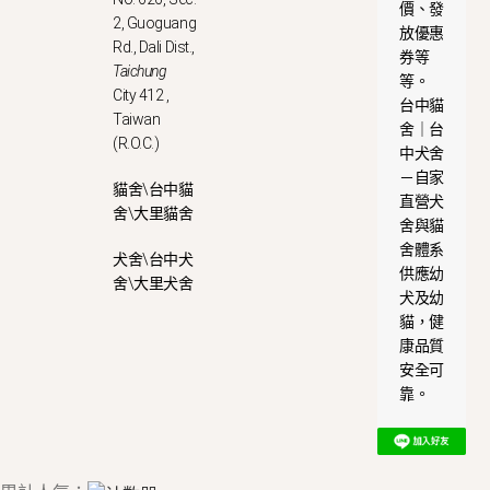
價、發
2, Guoguang
放優惠
Rd., Dali Dist.,
券等
Taichung
等。
City 412 ,
台中貓
Taiwan
舍｜台
(R.O.C.)
中犬舍
－自家
貓舍\台中貓
直營犬
舍\大里貓舍
舍與貓
舍體系
犬舍\台中犬
供應幼
舍\大里犬舍
犬及幼
貓，健
康品質
安全可
靠。