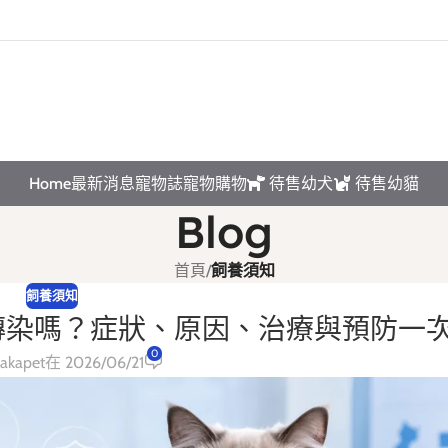
互動請先預約｜以免撲空、造成誤會與不便!
Home
最新消息
寵物誌
寵物購物
待售幼犬
待售幼貓
Blog
首頁
/
飼養須知
飼養須知
傳染嗎？症狀、原因、治療與預防一
0
akapet
在 2026/06/21