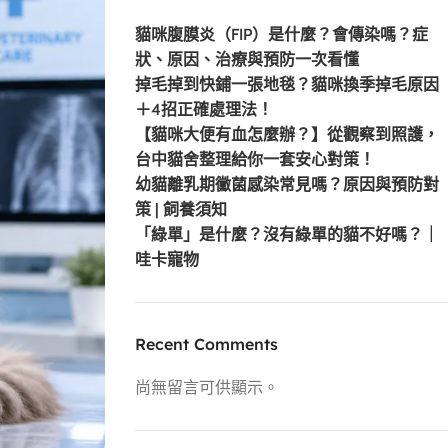
貓咪腹膜炎（FIP）是什麼？會傳染嗎？症
狀、原因、治療與預防一次看懂
掉毛掉到快鋪一張地毯？貓咪換季掉毛原因
＋4招正確處理法！
【貓咪大便有血怎麼辦？】從觀察到照護，
台中貓舍整理給你一套安心對策！
幼貓離乳期黴菌感染常見嗎？原因與預防對
策 | 飼養須知
「綠單」是什麼？沒有綠單的貓不好嗎？｜
哇卡寵物
Recent Comments
尚無留言可供顯示。