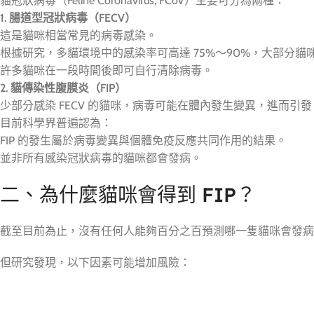
貓冠狀病毒（Feline Coronavirus, FCoV）主要可分為兩種：
1. 腸道型冠狀病毒（FECV）
這是貓咪相當常見的病毒感染。
根據研究，多貓環境中的感染率可高達 75%～90%，大部分
許多貓咪在一段時間後即可自行清除病毒。
2. 貓傳染性腹膜炎（FIP）
少部分感染 FECV 的貓咪，病毒可能在體內發生變異，進而引發 F
目前科學界普遍認為：
FIP 的發生屬於病毒變異與個體免疫反應共同作用的結果。
並非所有感染冠狀病毒的貓咪都會發病。
二、為什麼貓咪會得到 FIP？
截至目前為止，沒有任何人能夠百分之百預測哪一隻貓咪會發病
但研究發現，以下因素可能增加風險：