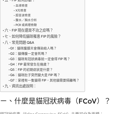
五、FIP 如何診斷？
血液檢查
X光檢查
超音波檢查
腹水／胸水分析
PCR 或病理檢驗
六、FIP 現在還是不治之症嗎？
七、如何降低貓咪罹患 FIP 的風險？
八、常見問題 Q&A
Q1：貓咪腹膜炎會傳染給人嗎？
Q2：貓傳腹一定會死嗎？
Q3：貓咪有冠狀病毒就一定會得 FIP 嗎？
Q4：FIP 最常發生在幾歲？
Q5：FIP 的初期症狀是什麼？
Q6：貓咪肚子突然變大是 FIP 嗎？
Q7：家裡有一隻貓得 FIP，其他貓需要隔離嗎？
九、資訊出處說明：
ㄧ、
什麼是貓冠狀病毒（FCoV）？