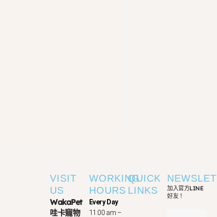
VISIT
WORKING
QUICK
NEWSLET
加入官方LINE
US
HOURS
LINKS
好友！
WakaPet
Every Day
哇卡寵物
11:00 am –