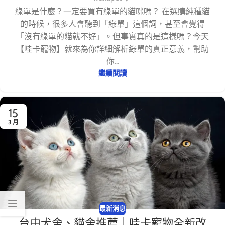
綠單是什麼？一定要買有綠單的貓咪嗎？ 在選購純種貓
的時候，很多人會聽到「綠單」這個詞，甚至會覺得
「沒有綠單的貓就不好」。但事實真的是這樣嗎？今天
【哇卡寵物】就來為你詳細解析綠單的真正意義，幫助
你...
繼續閱讀
15
3 月
最新消息
台中犬舍、貓舍推薦｜哇卡寵物全新改