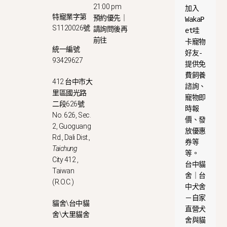
21:00 pm
加入
特寵業字第
預約優先｜
WakaP
S1120026號
請詢問後再
et哇
前往
卡寵物
統一編號
好友-
93429627
提供免
費飼養
412 台中市大
諮詢、
里區國光路
寵物即
二段626號
時報
No. 626, Sec.
價、發
2, Guoguang
放優惠
Rd., Dali Dist.,
券等
Taichung
等。
City 412 ,
台中貓
Taiwan
舍｜台
(R.O.C.)
中犬舍
－自家
貓舍\台中貓
直營犬
舍\大里貓舍
舍與貓