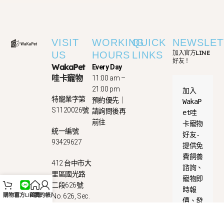
VISIT
WORKING
QUICK
NEWSLET
加入官方LINE
US
HOURS
LINKS
好友！
WakaPet
Every Day
哇卡寵物
11:00 am –
21:00 pm
加入
特寵業字第
預約優先｜
WakaP
S1120026號
請詢問後再
et哇
前往
卡寵物
統一編號
好友-
93429627
提供免
費飼養
412 台中市大
諮詢、
里區國光路
寵物即
二段626號
時報
購物車
官方LINE
首頁
我的帳戶
No. 626, Sec.
價、發
2, Guoguang
放優惠
Rd., Dali Dist.,
券等