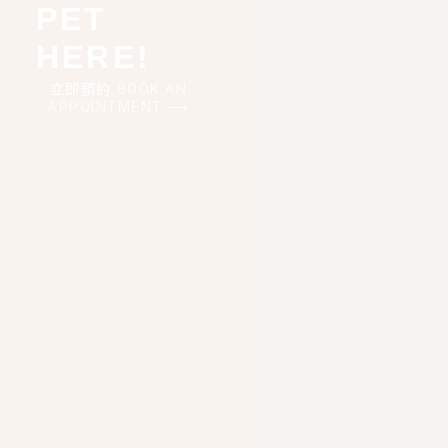
PET
HERE!
立即預約 BOOK AN
APPOINTMENT ⟶