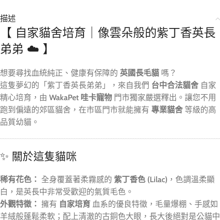
描述
【 自家貓舍培育｜像雲朵般的紫丁香英長
弟弟 ☁️ 】
想要尋找血統純正、健康有保障的
英國長毛貓
嗎？
這隻夢幻的「紫丁香英長弟弟」，來自我們
台中合法貓舍
自家
精心培育，由
WakaPet 哇卡寵物
門市獨家嚴選釋出。讓您不用
跑到偏遠的郊區貓舍，在市區門市就能擁有
專業貓舍
等級的高
品質幼貓。
✨ 關於這隻貓咪
稀有花色：
全身覆蓋著柔霧感的
紫丁香色 (Lilac)
，色調溫柔顯
白，是英長中非常受歡迎的氣質毛色。
外觀特徵：
擁有
自家培育
血系的優良特徵，毛量爆棚、手感如
羊絨般蓬鬆柔軟；配上清澈的古銅色大眼，長大後絕對是公貓中