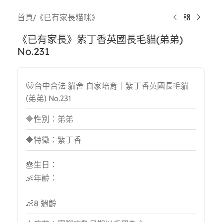
首頁
/
《已有家長貓咪》
《已有家長》紫丁香英國長毛貓(弟弟)
No.231
🐱台中合法 貓舍 自家培育｜紫丁香英國長毛貓
(弟弟) No.231
🔷性別：弟弟
🔷特徵：紫丁香
🎂生日：
👶年齡：
👶8 週齡