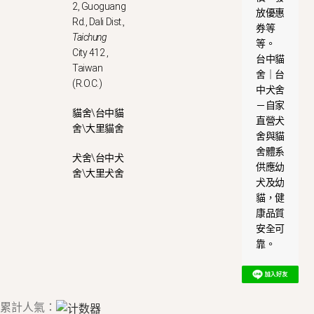
2, Guoguang
放優惠
Rd., Dali Dist.,
券等
Taichung
等。
City 412 ,
台中貓
Taiwan
舍｜台
(R.O.C.)
中犬舍
－自家
貓舍\台中貓
直營犬
舍\大里貓舍
舍與貓
舍體系
犬舍\台中犬
供應幼
舍\大里犬舍
犬及幼
貓，健
康品質
安全可
靠。
累計人氣：