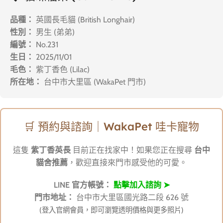
品種：
英國長毛貓 (British Longhair)
性別：
男生 (弟弟)
編號：
No.231
生日：
2025/11/01
毛色：
紫丁香色 (Lilac)
所在地：
台中市大里區 (WakaPet 門市)
🛒 預約與諮詢｜WakaPet 哇卡寵物
這隻
紫丁香英長
目前正在找家中！如果您正在搜尋
台中
貓舍推薦
，歡迎直接來門市感受他的可愛。
LINE 官方帳號：
點擊加入諮詢 ➤
門市地址：
台中市大里區國光路二段 626 號
(登入官網會員，即可瀏覽透明價格與更多照片)