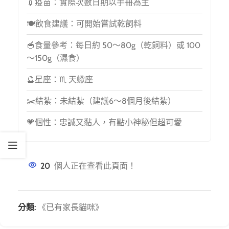
💉疫苗：實際次數日期以手冊為主
🍽️飲食建議：可開始嘗試乾飼料
🥣食量參考：每日約 50～80g（乾飼料）或 100
～150g（濕食）
🔮星座：♏ 天蠍座
✂️結紮：未結紮（建議6～8個月後結紮）
💗個性：忠誠又黏人，有點小神秘但超可愛
20
個人正在查看此頁面！
分類:
《已有家長貓咪》