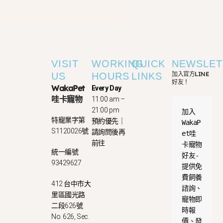
VISIT
WORKING
QUICK
NEWSLET
加入官方LINE
US
HOURS
LINKS
好友！
WakaPet
Every Day
哇卡寵物
11:00 am –
21:00 pm
加入
特寵業字第
預約優先｜
WakaP
S1120026號
請詢問後再
et哇
前往
卡寵物
統一編號
好友-
93429627
提供免
費飼養
412 台中市大
諮詢、
里區國光路
寵物即
二段626號
時報
No. 626, Sec.
價、發