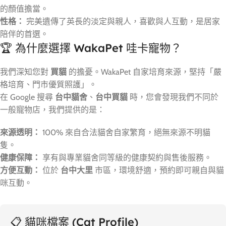
的顏值擔當。
性格：
完美遺傳了英長的淡定與親人，喜歡與人互動，是居家
陪伴的首選。
🏆 為什麼選擇 WakaPet 哇卡寵物？
我們深知您對
買貓
的擔憂。WakaPet 自家培育來源，堅持「嚴
格培育、門市優質照護」。
在 Google 搜尋
台中貓舍
、
台中買貓
時，您會發現我們不同於
一般寵物店，我們提供的是：
來源透明：
100% 來自合法貓舍自家繁育，絕無來源不明貓
隻。
健康保障：
享有與專業貓舍同等級的健康契約與售後服務。
方便互動：
位於
台中大里
市區，環境舒適，預約即可親自與貓
咪互動。
📋 貓咪檔案 (Cat Profile)