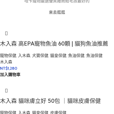
哇卡寵物嚴選優質廠商給毛孩最好的
來去逛逛
木入森 高EPA寵物魚油 60顆 | 貓狗魚油推薦
寵物保健
,
入木森
,
犬寶保健
,
貓皇保健
,
魚油保健
,
魚油保健
木入森
NT$
1,280
加入購物車
木入森 貓咪膚立好 50包 ｜貓咪皮膚保健
寵物保健
,
入木森
,
貓皇保健
,
皮膚保健