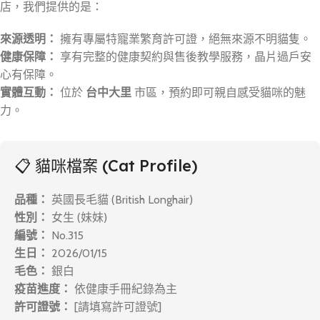
店，我們提供的是：
來源透明：
擁有專屬特寵業繁育許可證，絕無來源不明貓隻。
健康保障：
享有完整的健康契約與售後教學服務，晶片過戶安
心有保障。
實體互動：
位於
台中大里
市區，預約即可親自感受貓咪的魅
力。
📋 貓咪檔案 (Cat Profile)
品種：
英國長毛貓 (British Longhair)
性別：
女生 (妹妹)
編號：
No.315
生日：
2026/01/15
毛色：
銀白
疫苗進度：
依健康手冊紀錄為主
許可證號：
[請填寫許可證號]