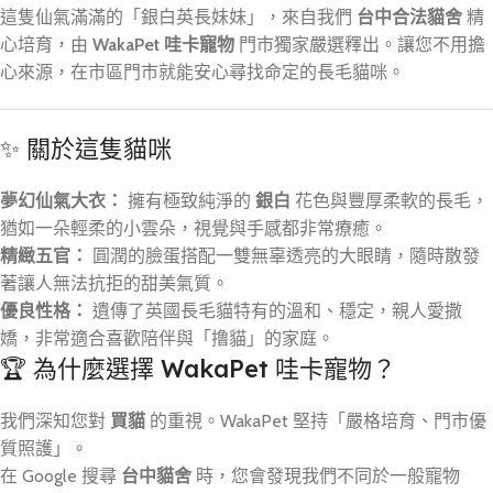
這隻仙氣滿滿的「銀白英長妹妹」，來自我們
台中合法貓舍
精
心培育，由
WakaPet 哇卡寵物
門市獨家嚴選釋出。讓您不用擔
心來源，在市區門市就能安心尋找命定的長毛貓咪。
✨ 關於這隻貓咪
夢幻仙氣大衣：
擁有極致純淨的
銀白
花色與豐厚柔軟的長毛，
猶如一朵輕柔的小雲朵，視覺與手感都非常療癒。
精緻五官：
圓潤的臉蛋搭配一雙無辜透亮的大眼睛，隨時散發
著讓人無法抗拒的甜美氣質。
優良性格：
遺傳了英國長毛貓特有的溫和、穩定，親人愛撒
嬌，非常適合喜歡陪伴與「撸貓」的家庭。
🏆 為什麼選擇 WakaPet 哇卡寵物？
我們深知您對
買貓
的重視。WakaPet 堅持「嚴格培育、門市優
質照護」。
在 Google 搜尋
台中貓舍
時，您會發現我們不同於一般寵物