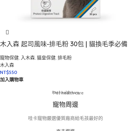
木入森 起司風味-排毛粉 30包 | 貓換毛季必備
寵物保健
,
入木森
,
貓皇保健
,
排毛粉
木入森
NT$
550
加入購物車
Pet health care
Pet health care
寵物周邊
哇卡寵物嚴選優質廠商給毛孩最好的