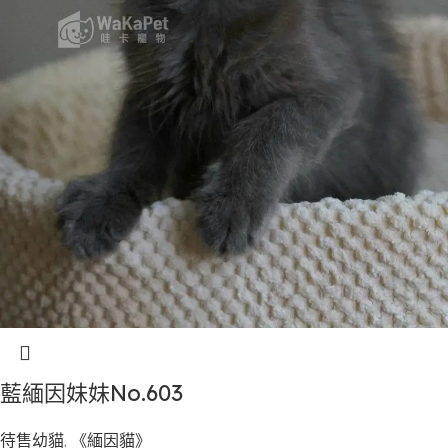
藍緬因妹妹No.603
待售幼貓
,
《緬因貓》