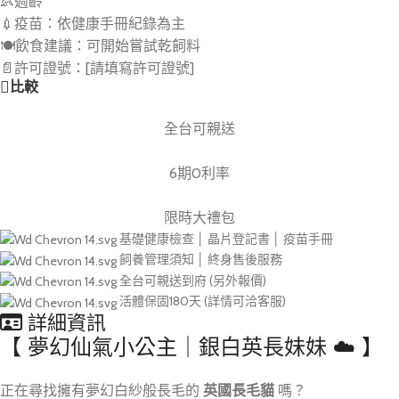
👶週齡
💉疫苗：依健康手冊紀錄為主
🍽️飲食建議：可開始嘗試乾飼料
📄許可證號：[請填寫許可證號]
比較
全台可親送
6期0利率
限時大禮包
基礎健康檢查 │ 晶片登記書 │ 疫苗手冊
飼養管理須知 │ 終身售後服務
全台可親送到府 (另外報價)
活體保固180天 (詳情可洽客服)
詳細資訊
【 夢幻仙氣小公主｜銀白英長妹妹 ☁️ 】
正在尋找擁有夢幻白紗般長毛的
英國長毛貓
嗎？