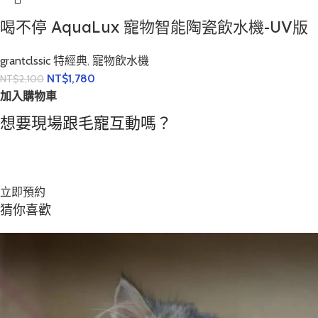
喝不停 AquaLux 寵物智能陶瓷飲水機-UV版
grantclssic 特經典
,
寵物飲水機
NT$
1,780
NT$
2,100
加入購物車
想要現場跟毛寵互動嗎？
溫馨提醒：網站非即時更新交易狀態！預約前請先詢問該寵物是
否還在現場？
立即預約
猜你喜歡