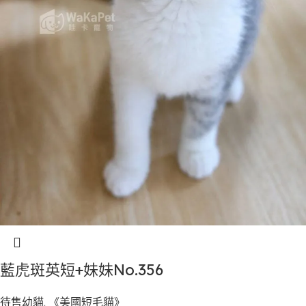
藍虎斑英短+妹妹No.356
待售幼貓
,
《美國短毛貓》