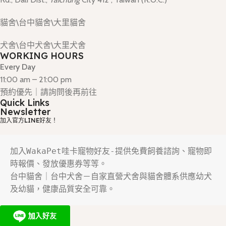
貓舍\台中貓舍\大里貓舍
犬舍\台中犬舍\大里犬舍
WORKING HOURS
Every Day
11:00 am – 21:00 pm
預約優先｜請詢問後再前往
Quick Links
Newsletter
加入官方LINE好友！
加入WakaPet哇卡寵物好友-提供免費飼養諮詢、寵物即
時報價、發放優惠券等等。
台中貓舍｜台中犬舍－自家直營犬舍與貓舍體系供應幼犬
及幼貓，健康品質安全可靠。