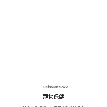
待售幼貓
有15個項目
《英國短毛貓》
《英國長毛貓》
有4個項目
有3個項目
《金吉拉》
《緬因貓》
有0個項目
有4個項目
Pet health care
Pet health care
寵物保健