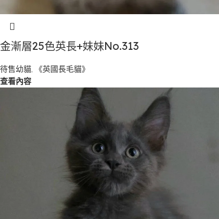
金漸層25色英長+妹妹No.313
待售幼貓
,
《英國長毛貓》
查看內容