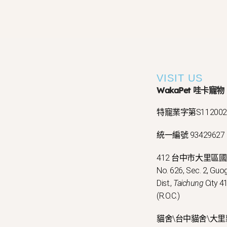
VISIT US
WakaPet 哇卡寵物
特寵業字第S11200
統一編號 93429627
412 台中市大里區
No. 626, Sec. 2, Guog
Dist.,
Taichung
City 41
(R.O.C.)
貓舍\台中貓舍\大里