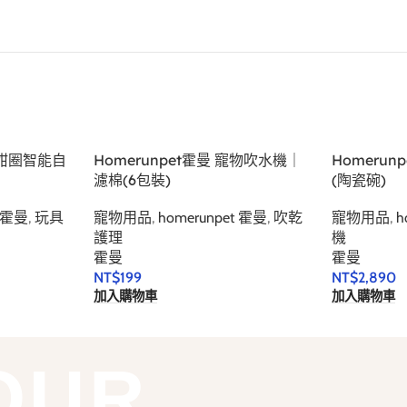
 甜甜圈智能自
Homerunpet霍曼 寵物吹水機｜
Homeru
濾棉(6包裝)
(陶瓷碗)
t 霍曼
,
玩具
寵物用品
,
homerunpet 霍曼
,
吹乾
寵物用品
,
h
護理
機
霍曼
霍曼
NT$
199
NT$
2,890
加入購物車
加入購物車
OUR