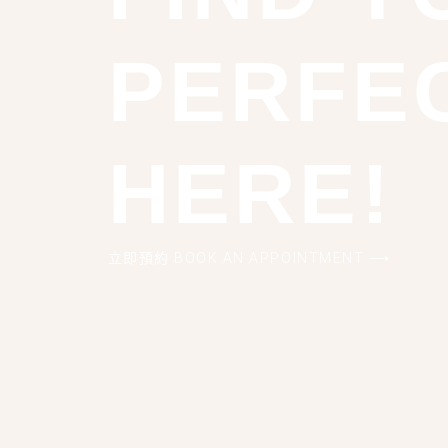
PERFE
HERE!
立即預約 BOOK AN APPOINTMENT ⟶