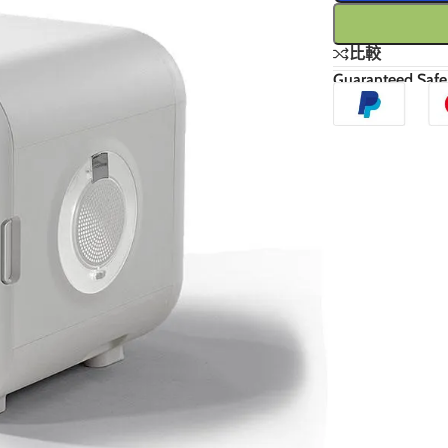
比較
Guaranteed Safe