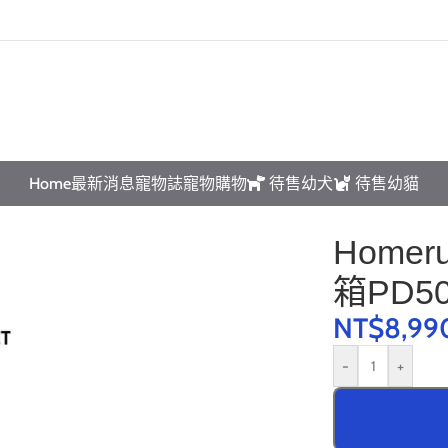
互動請先預約｜以免撲空、造成誤會與不便!
Home
最新消息
寵物誌
寵物購物
待售幼犬
待售幼貓
智能寵物烘乾箱PD50
Home
箱PD5
NT$
8,99
-
+