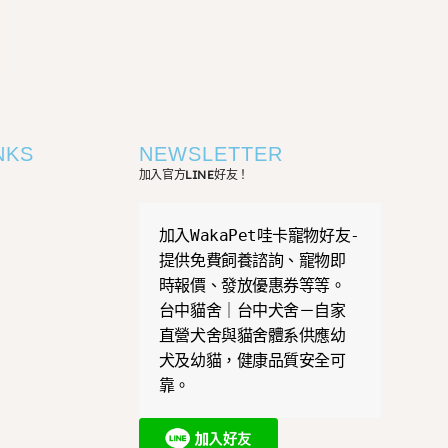
NKS
NEWSLETTER
加入官方LINE好友！
加入WakaPet哇卡寵物好友-
提供免費飼養諮詢、寵物即
時報價、發放優惠券等等。
台中貓舍｜台中犬舍－自家
直營犬舍與貓舍體系供應幼
犬及幼貓，健康品質安全可
靠。