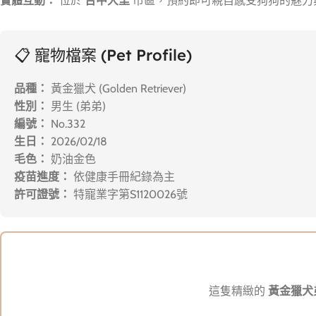
實體互動：
位於
台中大里
市區，預約即可親自感受狗狗的魅力
📋 寵物檔案 (Pet Profile)
品種：
黃金獵犬 (Golden Retriever)
性別：
男生 (弟弟)
編號：
No.332
生日：
2026/02/18
毛色：
奶油金色
疫苗進度：
依健康手冊紀錄為主
許可證號：
特寵業字第S1120026號
這隻精緻的
黃金獵犬弟