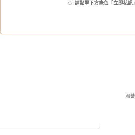
👉
請點擊下方綠色「立即私訊
溫馨
待售幼
《英國
貓
短毛
《英國
貓》
長毛
貓》