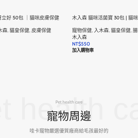
膚立好 50包 ｜貓咪皮膚保健
木入森 貓咪活菌寶 30包 | 貓
木森
,
貓皇保健
,
皮膚保健
寵物保健
,
入木森
,
貓皇保健
,
腸
木入森
NT$
550
加入購物車
t health c
Pet health care
寵物周邊
哇卡寵物嚴選優質廠商給毛孩最好的