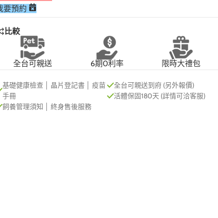
我要預約
比較
全台可親送
6期0利率
限時大禮包
基礎健康檢查 │ 晶片登記書 │ 疫苗
全台可親送到府 (另外報價)
手冊
活體保固180天 (詳情可洽客服)
飼養管理須知 │ 終身售後服務