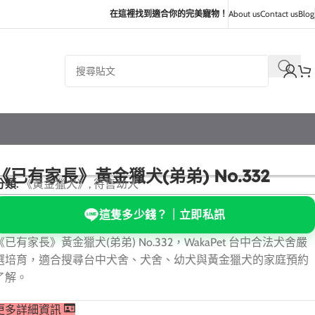
在這裡找到適合你的完美寵物！
About us
Contact us
Blog
《已有家長》黃金獵犬(弟弟) No.332
分類:
《黃金獵犬》
,
待售幼犬
這隻多少錢？｜立即私訊
《已有家長》黃金獵犬(弟弟) No.332，WakaPet 台中合法犬舍嚴
選培育，適合搜尋台中犬舍、犬舍、幼犬與黃金獵犬的家庭預約
了解。
更多詳細資訊