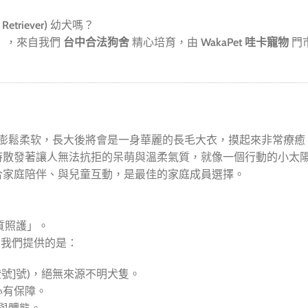
etriever)
幼犬嗎？
32」，來自我們
台中合法狗舍
精心培育，由
WakaPet 哇卡寵物
門
澎鬆柔软，長大後將會是一身華麗的長毛大衣，摸起來非常療癒
時散發著讓人無法抗拒的呆萌與溫柔氣質，就像一個行動的小太
合家庭陪伴、與兒童互動，是最佳的家庭成員選擇。
優質照護」。
我們提供的是：
號]號)，絕無來源不明犬隻。
心有保障。