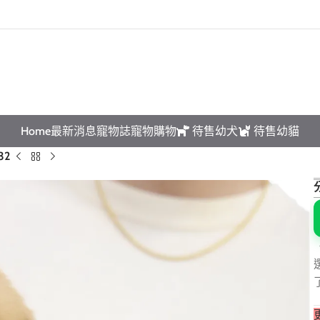
互動請先預約｜以免撲空、造成誤會與不便!
Home
最新消息
寵物誌
寵物購物
待售幼犬
待售幼貓
32