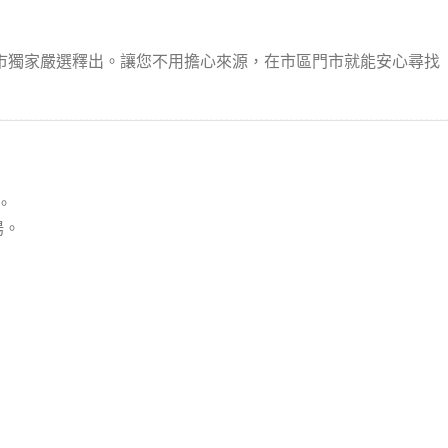
市獨家嚴選釋出。讓您不用擔心來源，在市區門市就能安心尋找
。
陽。