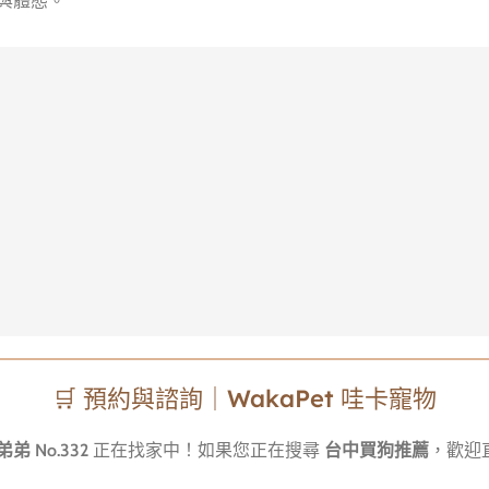
與體態。
🛒 預約與諮詢｜WakaPet 哇卡寵物
弟 No.332
正在找家中！如果您正在搜尋
台中買狗推薦
，歡迎