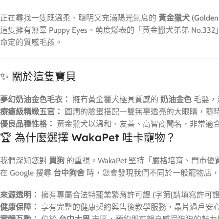
正在尋找一隻既溫柔、聰明又充滿陽光氣息的
黃金獵犬 (Golden R
這隻擁有無辜 Puppy Eyes、萌度爆表的「黃金獵犬弟弟 No.3
命定的質感毛孩。
✨ 關於這隻寶貝
夢幻奶油金色毛衣：
擁有黃金獵犬極具質感的
奶油金色
毛髮，
療癒級精緻五官：
圓潤的臉蛋搭配一雙無辜透亮的大眼睛，隨
優良品種性格：
黃金獵犬以溫和、友善、高智商聞名，非常適
🏆 為什麼選擇 WakaPet 哇卡寵物？
我們深知您對
買狗
的重視。WakaPet 堅持「嚴格培育、門市
在 Google 搜尋
台中狗舍
時，您會發現我們不同於一般寵物店，
來源透明：
擁有專屬合法特寵業繁育許可證 (字第[請填寫許可證
健康保障：
享有完整的健康契約與售後教學服務，晶片過戶安