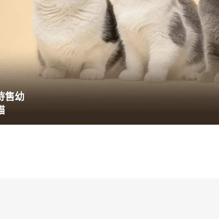
待售幼
貓