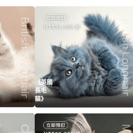
《英國
長毛
貓》