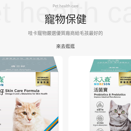
t health c
Pet health care
寵物保健
哇卡寵物嚴選優質廠商給毛孩最好的
來去逛逛