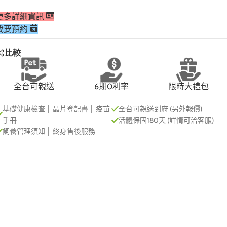
更多詳細資訊
我要預約
比較
全台可親送
6期0利率
限時大禮包
基礎健康檢查 │ 晶片登記書 │ 疫苗
全台可親送到府 (另外報價)
手冊
活體保固180天 (詳情可洽客服)
飼養管理須知 │ 終身售後服務