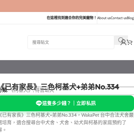
在這裡找到適合你的完美寵物！
About us
Contact us
Blog
《已有家長》三色柯基犬+弟弟No.334
分類:
《柯基犬》
,
待售幼犬
這隻多少錢？｜立即私訊
《已有家長》三色柯基犬+弟弟No.334，WakaPet 台中合法犬舍嚴
選培育，適合搜尋台中犬舍、犬舍、幼犬與柯基的家庭預約了
解。