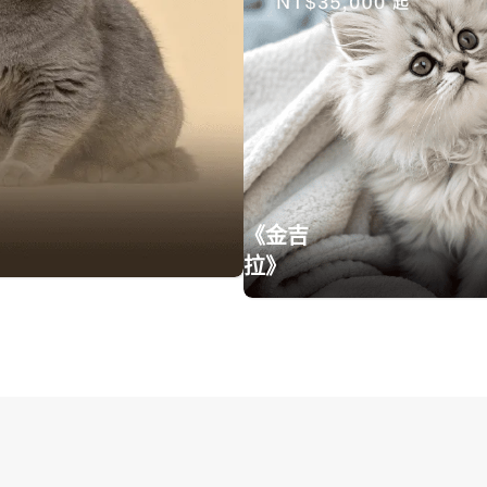
《金吉
拉》