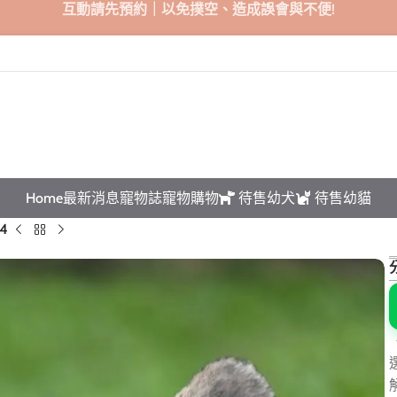
互動請先預約｜以免撲空、造成誤會與不便!
Home
最新消息
寵物誌
寵物購物
待售幼犬
待售幼貓
4