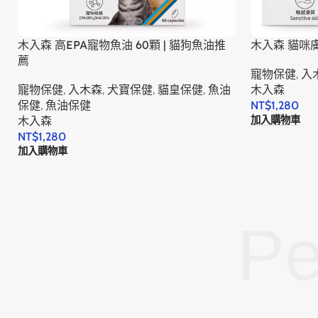
木入森 高EPA寵物魚油 60顆 | 貓狗魚油推
木入森 貓咪
薦
寵物保健
,
入
寵物保健
,
入木森
,
犬寶保健
,
貓皇保健
,
魚油
木入森
保健
,
魚油保健
NT$
1,280
加入購物車
木入森
NT$
1,280
加入購物車
Pe