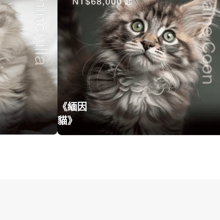
《緬因
貓》