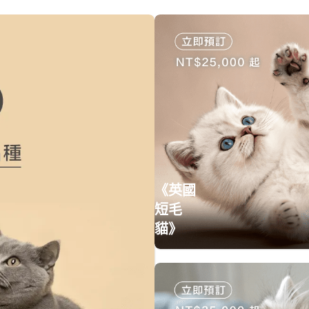
《英國
短毛
貓》