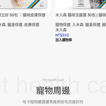
膚立好 50包 ｜貓咪皮膚保健
木入森 貓咪活菌寶 30包 | 貓
木森
,
貓皇保健
,
皮膚保健
寵物保健
,
入木森
,
貓皇保健
,
腸
木入森
NT$
550
加入購物車
t health c
Pet health care
寵物周邊
哇卡寵物嚴選優質廠商給毛孩最好的