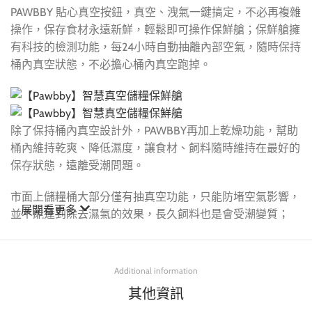
PAWBBY 貼心真空按鈕，真空、洩氣一鍵搞定，不必再複雜
操作，保存食材永遠新鮮，輕鬆即可操作保鮮艙；保鮮艙擁
有科技的檢測功能，每24小時自動抽離內部空氣，隨時保持
桶內真空狀態，不必擔心桶內真空跑掉。
除了保持桶內真空設計外，PAWBBY再加上乾燥功能，幫助
桶內維持乾爽、降低濕度，讓食材、飼料隨時維持在最好的
保存狀態，遠離受潮問題。
市面上儲糧桶大部分僅有抽真空功能，只能防堵空氣影響，
展開看更多
並不能達到除去濕氣的效果，長久飼料也是會受潮變質；
PAWBBY旗艦保鮮艙才能做到
真正除溼又抑菌
。
PAWBBY 保鮮艙提供APP可下載使用，隨時隨地看到桶內的
Additional information
濕度、溫度狀況，有異狀即刻提醒，清楚知道飼料的保存情
其他資訊
形。