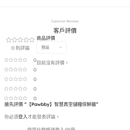
Customer Reviews
客戶評價
商品評價
0 則評論
產品尺寸：238*238*266mm (長x深x高)
0
目前沒有評價。
產品淨重：1.6kg
0
適用範圍：零食餅乾、稻米、粉類產品、五穀雜糧、藥品、
0
凍乾、混合糧、風乾糧
產品材質：食品級ABS
0
桶內容量：9L
0
電池容量：4800 mAh
搶先評價 “【Pawbby】智慧真空儲糧保鮮艙”
充電方式：TYPE-C
續航時間：60天 (按每天2次抽放計算)
你必須
登入
才能發表評論。
乾燥盒建議一個月更換一次
使用社群帳號登入/註冊