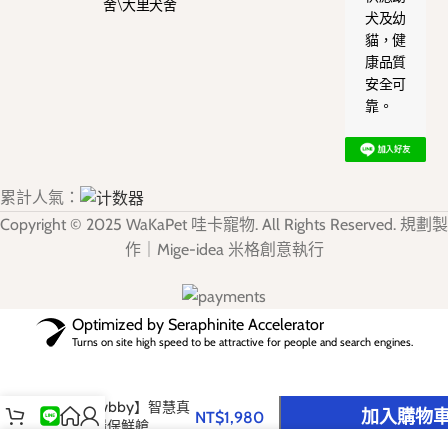
舍\大里犬舍
犬及幼
貓，健
康品質
安全可
靠。
累計人氣：
Copyright © 2025 WaKaPet 哇卡寵物. All Rights Reserved. 規劃製
作｜Mige-idea 米格創意執行
Optimized by Seraphinite Accelerator
Turns on site high speed to be attractive for people and search engines.
-
+
【Pawbby】智慧真
加入購物
NT$
1,980
空儲糧保鮮艙
購物車
官方LINE
首頁
我的帳戶