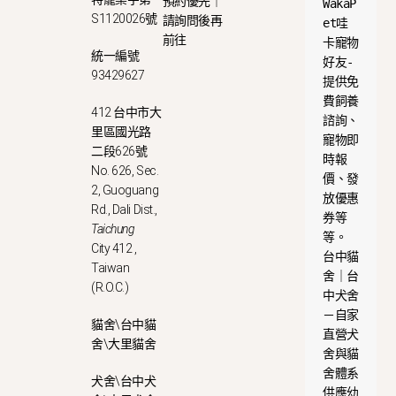
預約優先｜
WakaP
S1120026號
請詢問後再
et哇
前往
卡寵物
統一編號
好友-
93429627
提供免
費飼養
412 台中市大
諮詢、
里區國光路
寵物即
二段626號
時報
No. 626, Sec.
價、發
2, Guoguang
放優惠
Rd., Dali Dist.,
券等
Taichung
等。
City 412 ,
台中貓
Taiwan
舍｜台
(R.O.C.)
中犬舍
－自家
貓舍\台中貓
直營犬
舍\大里貓舍
舍與貓
舍體系
犬舍\台中犬
供應幼