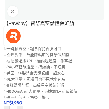
點擊放大
【Pawbby】智慧真空儲糧保鮮艙
✨一鍵抽真空，糧食保持香脆可口
✨全世界第一台能降濕度的智慧保鮮艙
✨專屬繁體版APP，桶內溫溼度一手掌握
✨24小時智能恆壓，持續抽，不洩氣
✨美國FDA嬰兒食品級認證，超安心
✨9L大容量，囤糧再也不屈就小包裝
✨IF紅點設計獎，高級星空撒點外觀
✨4800mAh超大電量，長達2個月超長續航
✨享一年保固，售後不擔心
NT$
1,980