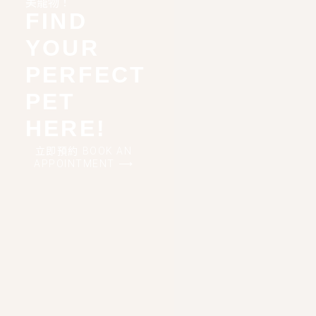
美寵物！
FIND
YOUR
PERFECT
PET
HERE!
立即預約 BOOK AN
APPOINTMENT ⟶