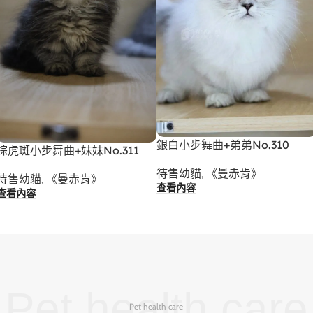
銀白小步舞曲+弟弟No.310
棕虎斑小步舞曲+妹妹No.311
待售幼貓
,
《曼赤肯》
待售幼貓
,
《曼赤肯》
查看內容
查看內容
Pet health care
Pet health care