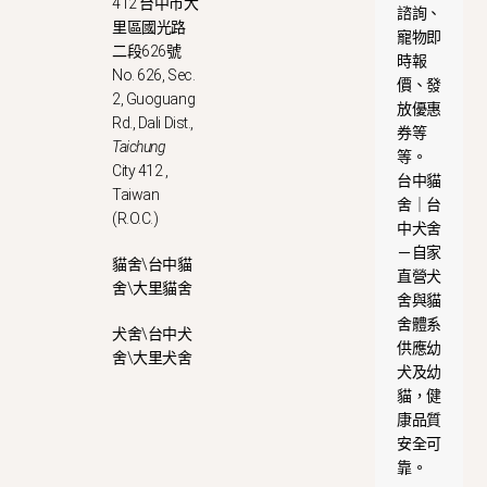
412 台中市大
諮詢、
里區國光路
寵物即
二段626號
時報
No. 626, Sec.
價、發
2, Guoguang
放優惠
Rd., Dali Dist.,
券等
Taichung
等。
City 412 ,
台中貓
Taiwan
舍｜台
(R.O.C.)
中犬舍
－自家
貓舍\台中貓
直營犬
舍\大里貓舍
舍與貓
舍體系
犬舍\台中犬
供應幼
舍\大里犬舍
犬及幼
貓，健
康品質
安全可
靠。