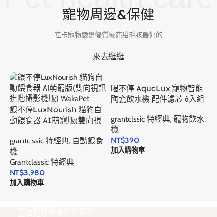
寵物周邊&保健
哇卡寵物嚴選優質廠商給毛孩最好的
來去逛逛
喝不停 AquaLux 寵物智能
陶瓷飲水機 配件濾芯 6入組
餵不停LuxNourish 貓狗自
grantclssic 特經典
,
寵物飲水
動餵食器 AI萌寵版(雙向視
機
訊 進階攝影機版)
NT$
390
grantclssic 特經典
,
自動餵食
N
加入購物車
機
Grantclassic 特經典
NT$
3,980
加入購物車
在這裡找到適合你的完