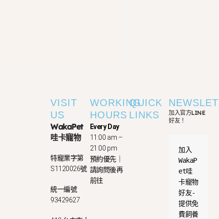
VISIT
WORKING
QUICK
NEWSLET
加入官方LINE
US
HOURS
LINKS
好友！
WakaPet
Every Day
哇卡寵物
11:00 am –
21:00 pm
加入
特寵業字第
預約優先｜
WakaP
S1120026號
請詢問後再
et哇
前往
卡寵物
統一編號
好友-
93429627
提供免
費飼養