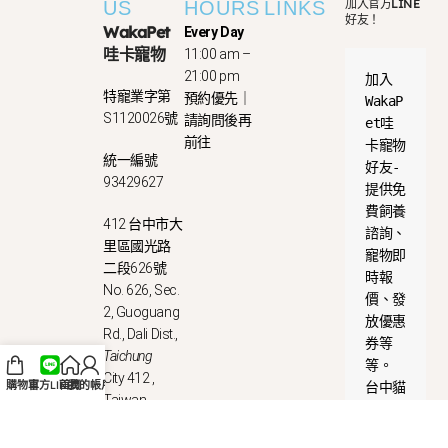
加入官方LINE
US
HOURS
LINKS
好友！
WakaPet
Every Day
哇卡寵物
11:00 am –
21:00 pm
加入
特寵業字第
預約優先｜
WakaP
S1120026號
請詢問後再
et哇
前往
卡寵物
統一編號
好友-
93429627
提供免
費飼養
412 台中市大
諮詢、
里區國光路
寵物即
二段626號
時報
No. 626, Sec.
價、發
2, Guoguang
放優惠
Rd., Dali Dist.,
券等
Taichung
等。
City 412 ,
購物車
官方LINE
首頁
我的帳戶
台中貓
Taiwan
舍｜台
(R.O.C.)
中犬舍