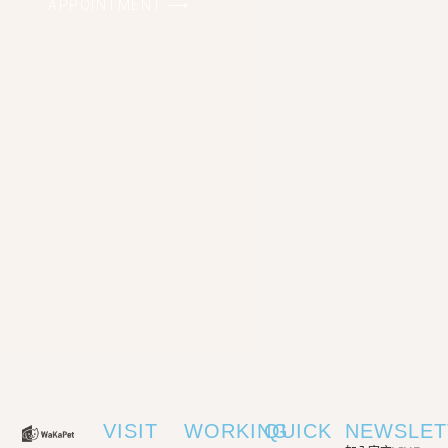
APPOINTMENT ⟶
VISIT
WORKING
QUICK
NEWSLET