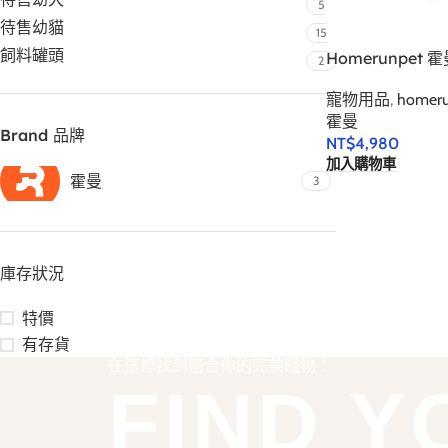
5
待售幼貓
15
飼料罐頭
Homerunpet
2
寵物用品
,
homer
霍曼
Brand 品牌
NT$
4,980
加入購物車
霍曼
3
庫存狀況
特價
有存貨
在這裡找到適合你的完美寵物！
FIND Y