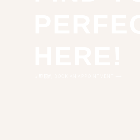
PERFE
HERE!
立即預約 BOOK AN APPOINTMENT ⟶