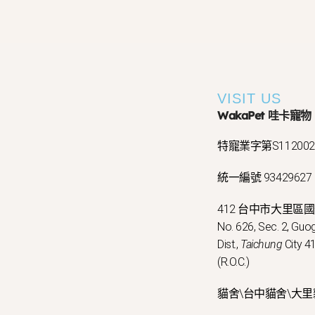
VISIT US
WakaPet 哇卡寵物
特寵業字第S11200
統一編號 93429627
412 台中市大里區
No. 626, Sec. 2, Guog
Dist.,
Taichung
City 41
(R.O.C.)
貓舍\台中貓舍\大里