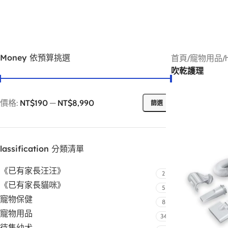
Money 依預算挑選
首頁
/
寵物用品
/
吹乾護理
價格:
NT$190
—
NT$8,990
篩選
lassification 分類清單
《已有家長汪汪》
2
《已有家長貓咪》
5
寵物保健
8
寵物用品
34
待售幼犬