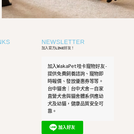
NKS
NEWSLETTER
加入官方LINE好友！
加入WakaPet哇卡寵物好友-
提供免費飼養諮詢、寵物即
時報價、發放優惠券等等。
台中貓舍｜台中犬舍－自家
直營犬舍與貓舍體系供應幼
犬及幼貓，健康品質安全可
靠。