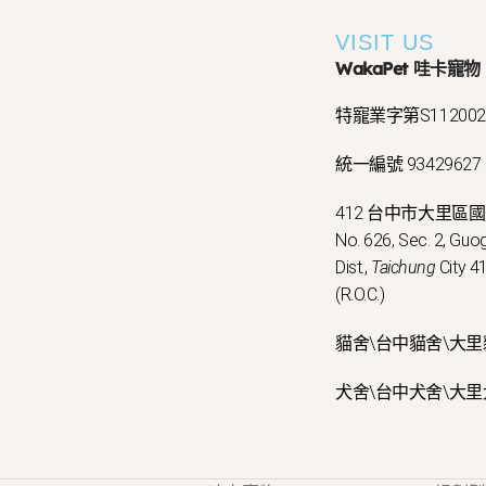
VISIT US
WakaPet 哇卡寵物
特寵業字第S11200
統一編號 93429627
412 台中市大里區
No. 626, Sec. 2, Guog
Dist.,
Taichung
City 41
(R.O.C.)
貓舍\台中貓舍\大里
犬舍\台中犬舍\大里