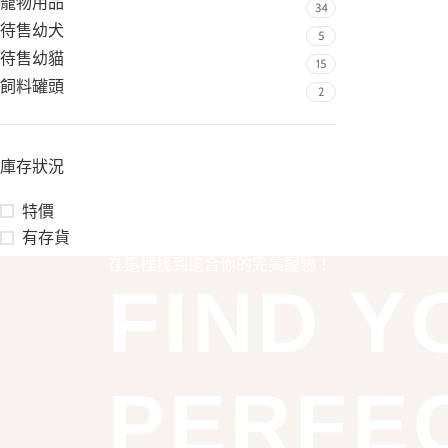
寵物用品
34
待售幼犬
5
待售幼貓
15
飼料罐頭
2
庫存狀況
特價
有存貨
在這裡找到適合你的完美寵物！
FIND Y
PERFE