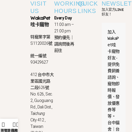
VISIT
WORKING
QUICK
NEWSLET
加入官方LINE
US
HOURS
LINKS
好友！
WakaPet
Every Day
哇卡寵物
11:00 am –
21:00 pm
加入
特寵業字第
預約優先｜
WakaP
S1120026號
請詢問後再
et哇
前往
卡寵物
統一編號
好友-
93429627
提供免
費飼養
412 台中市大
諮詢、
里區國光路
寵物即
二段626號
時報
No. 626, Sec.
價、發
2, Guoguang
放優惠
Rd., Dali Dist.,
券等
Taichung
等。
City 412 ,
台中貓
Taiwan
舍｜台
購物車
官方LINE
首頁
我的帳戶