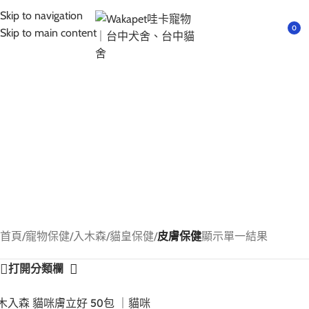
互動請先預約｜以免撲空、造成誤會與不便!
Skip to navigation
選單
0
Skip to main content
首頁
/
寵物保健
/
入木森
/
貓皇保健
/
皮膚保健
顯示單一結果
打開分類欄
木入森 貓咪膚立好 50包 ｜貓咪