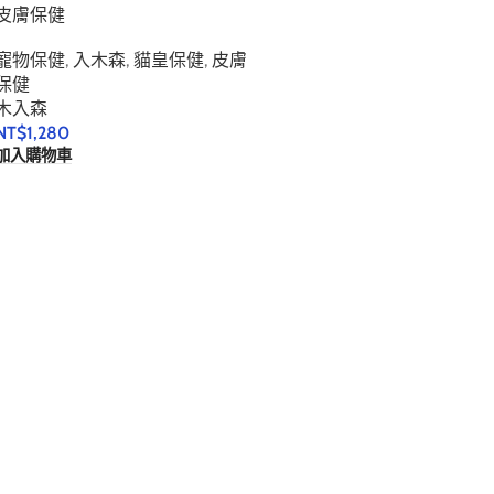
皮膚保健
寵物保健
,
入木森
,
貓皇保健
,
皮膚
保健
木入森
NT$
1,280
加入購物車