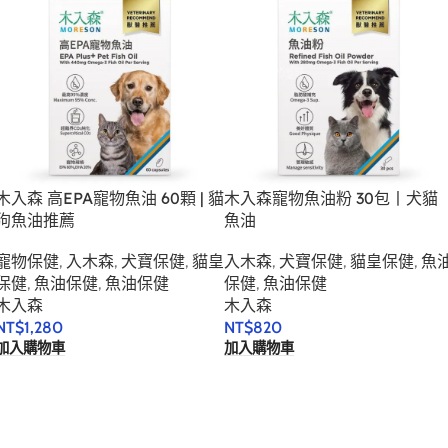
木入森 高EPA寵物魚油 60顆 | 貓
木入森寵物魚油粉 30包丨犬貓
狗魚油推薦
魚油
寵物保健
,
入木森
,
犬寶保健
,
貓皇
入木森
,
犬寶保健
,
貓皇保健
,
魚
保健
,
魚油保健
,
魚油保健
保健
,
魚油保健
木入森
木入森
NT$
1,280
NT$
820
加入購物車
加入購物車