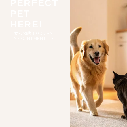
PERFECT
PET
HERE!
立即預約 BOOK AN
APPOINTMENT ⟶