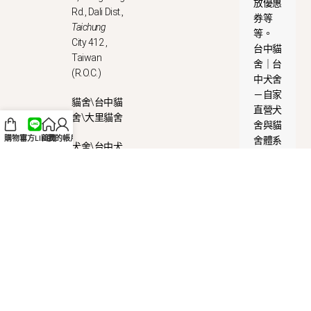
放優惠
Rd., Dali Dist.,
券等
Taichung
等。
City 412 ,
台中貓
Taiwan
舍｜台
(R.O.C.)
中犬舍
－自家
貓舍\台中貓
直營犬
舍\大里貓舍
舍與貓
購物車
官方LINE
首頁
我的帳戶
舍體系
犬舍\台中犬
供應幼
舍\大里犬舍
犬及幼
貓，健
康品質
安全可
靠。
累計人氣：