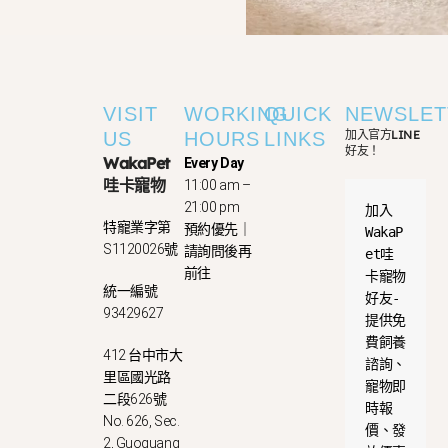
VISIT
WORKING
QUICK
NEWSLET
加入官方LINE
US
HOURS
LINKS
好友！
WakaPet
Every Day
哇卡寵物
11:00 am –
21:00 pm
加入
特寵業字第
預約優先｜
WakaP
S1120026號
請詢問後再
et哇
前往
卡寵物
統一編號
好友-
93429627
提供免
費飼養
412 台中市大
諮詢、
里區國光路
寵物即
二段626號
時報
No. 626, Sec.
價、發
2, Guoguang