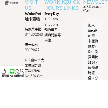
VISIT
WORKING
QUICK
NEWSLET
加入官方LINE
US
HOURS
LINKS
好友！
WakaPet
Every Day
哇卡寵物
11:00 am –
21:00 pm
加入
特寵業字第
預約優先｜
WakaP
S1120026號
請詢問後再
et哇
前往
卡寵物
統一編號
好友-
93429627
提供免
費飼養
412 台中市大
諮詢、
里區國光路
寵物即
二段626號
時報
No. 626, Sec.
購物車
官方LINE
首頁
我的帳戶
價、發
2, Guoguang
放優惠
Rd., Dali Dist.,
券等
Taichung
等。
City 412 ,
台中貓
Taiwan
舍｜台
(R.O.C.)