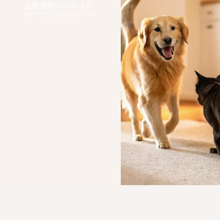
立即預約 BOOK AN
APPOINTMENT ⟶