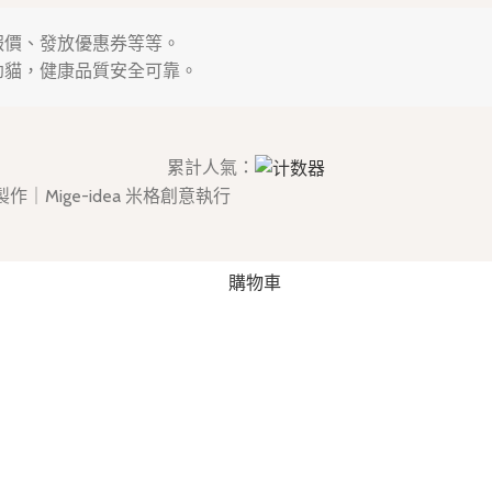
時報價、發放優惠券等等。
幼貓，健康品質安全可靠。
累計人氣：
d. 規劃製作｜Mige-idea 米格創意執行
購物車
官方LINE
首頁
我的帳戶
，即表示您同意我們使用 Cookie。