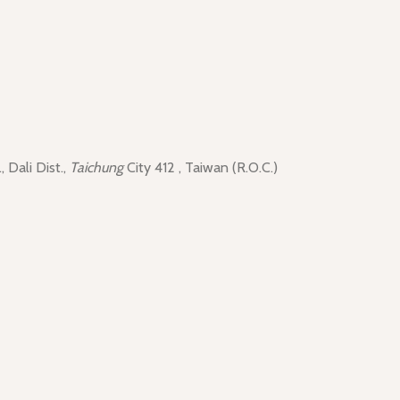
ali Dist.,
Taichung
City 412 , Taiwan (R.O.C.)