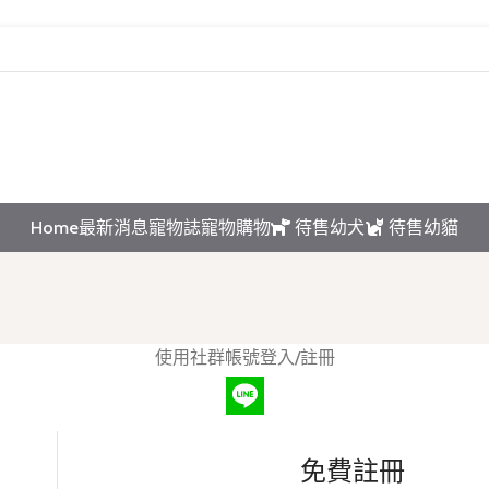
互動請先預約｜以免撲空、造成誤會與不便!
Home
最新消息
寵物誌
寵物購物
待售幼犬
待售幼貓
使用社群帳號登入/註冊
免費註冊