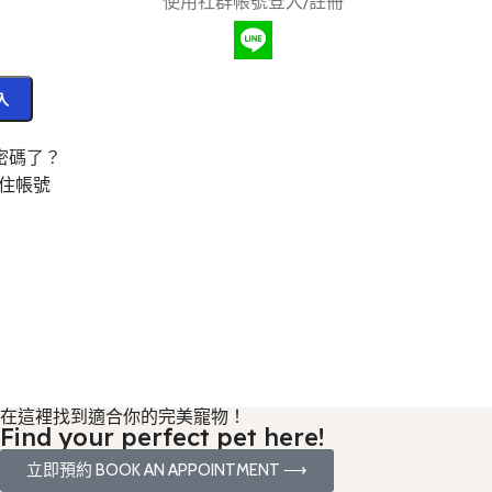
使用社群帳號登入/註冊
入
密碼了？
住帳號
在這裡找到適合你的完美寵物！
Find your perfect pet here!
立即預約 BOOK AN APPOINTMENT ⟶