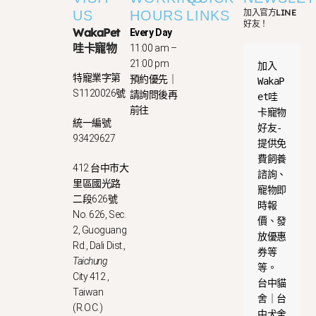
加入官方LINE
US
HOURS
LINKS
好友！
WakaPet
Every Day
哇卡寵物
11:00 am –
21:00 pm
加入
特寵業字第
預約優先｜
WakaP
S1120026號
請詢問後再
et哇
前往
卡寵物
統一編號
好友-
93429627
提供免
費飼養
412 台中市大
諮詢、
里區國光路
寵物即
二段626號
時報
No. 626, Sec.
價、發
2, Guoguang
放優惠
Rd., Dali Dist.,
券等
Taichung
等。
City 412 ,
台中貓
Taiwan
舍｜台
(R.O.C.)
中犬舍