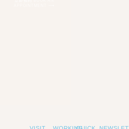
立即預約 BOOK AN
APPOINTMENT ⟶
VISIT
WORKING
QUICK
NEWSLET