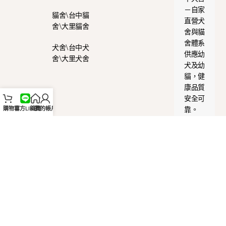
－自家
貓舍\台中貓
直營犬
舍\大里貓舍
舍與貓
舍體系
犬舍\台中犬
供應幼
舍\大里犬舍
犬及幼
貓，健
康品質
安全可
購物車
官方LINE
首頁
我的帳戶
靠。
累計人氣：
Copyright © 2025 WaKaPet 哇卡寵物. All Rights Reserved. 規劃製
作｜Mige-idea 米格創意執行
Optimized by Seraphinite Accelerator